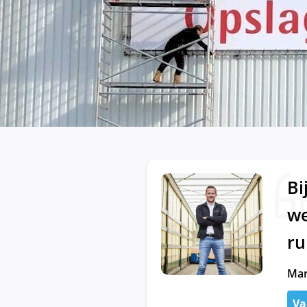
Bi
we
ru
Mar
Va