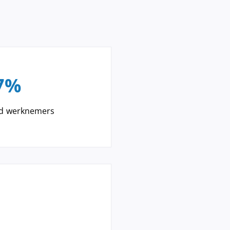
7%
id werknemers