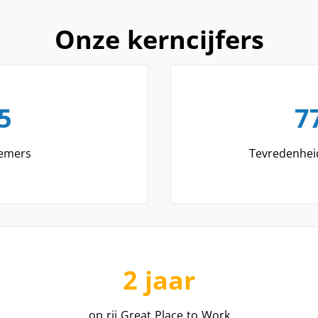
Onze kerncijfers
5
7
emers
Tevredenhe
2 jaar
op rij Great Place to Work