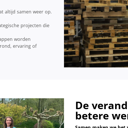
at altijd samen weer op.
egische projecten die
stappen worden
ond, ervaring of
De verande
betere we
Samen maken we het ve