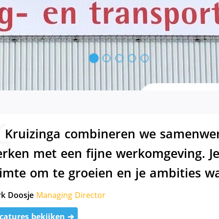
j Kruizinga combineren we samenwerk
rken met een fijne werkomgeving. Je 
imte om te groeien en je ambities w
k Doosje
Managing Director
catures bekijken